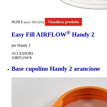
49,00
€
Visualizza prodotto
(excl. IVA 22%)
®
Easy Fill AIRFLOW
Handy 2
per Handy 2
ACCESSORI
AIRFLOW®
Base cupolino Handy 2 arancione