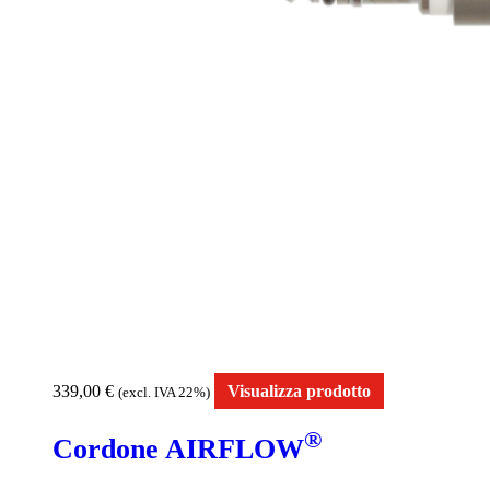
339,00
€
Visualizza prodotto
(excl. IVA 22%)
®
Cordone AIRFLOW