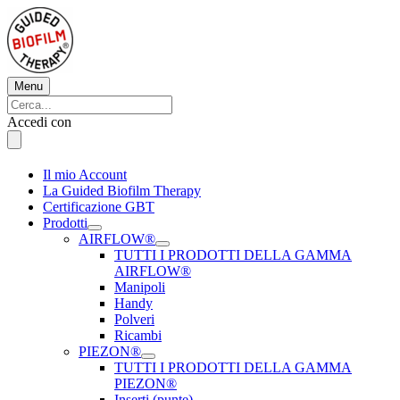
Vai
al
contenuto
Menu
Menu
Cerca:
Cerca
Accedi con
Il mio Account
La Guided Biofilm Therapy
Certificazione GBT
Prodotti
AIRFLOW®
TUTTI I PRODOTTI DELLA GAMMA
AIRFLOW®
Manipoli
Handy
Polveri
Ricambi
PIEZON®
TUTTI I PRODOTTI DELLA GAMMA
PIEZON®
Inserti (punte)