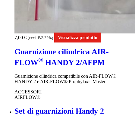
7,00
€
Visualizza prodotto
(excl. IVA 22%)
Guarnizione cilindrica AIR-
®
FLOW
HANDY 2/AFPM
Guarnizione cilindrica compatibile con AIR-FLOW®
HANDY 2 e AIR-FLOW® Prophylaxis Master
ACCESSORI
AIRFLOW®
Set di guarnizioni Handy 2