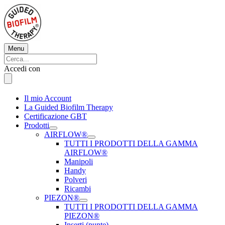
Vai
al
contenuto
Menu
Menu
Cerca:
Cerca
Accedi con
Il mio Account
La Guided Biofilm Therapy
Certificazione GBT
Prodotti
AIRFLOW®
TUTTI I PRODOTTI DELLA GAMMA
AIRFLOW®
Manipoli
Handy
Polveri
Ricambi
PIEZON®
TUTTI I PRODOTTI DELLA GAMMA
PIEZON®
Inserti (punte)