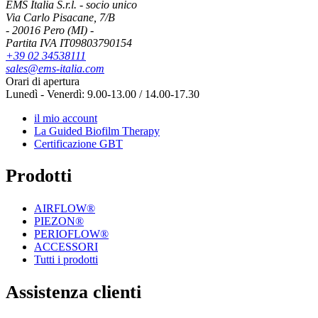
EMS Italia S.r.l. - socio unico
Via Carlo Pisacane, 7/B
- 20016 Pero (MI) -
Partita IVA IT09803790154
+39 02 34538111
sales@ems-italia.com
Orari di apertura
Lunedì - Venerdì: 9.00-13.00 / 14.00-17.30
il mio account
La Guided Biofilm Therapy
Certificazione GBT
Prodotti
AIRFLOW®
PIEZON®
PERIOFLOW®
ACCESSORI
Tutti i prodotti
Assistenza clienti