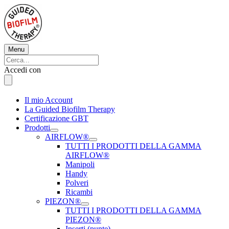
Vai
al
contenuto
Menu
Menu
Cerca:
Cerca
Accedi con
Il mio Account
La Guided Biofilm Therapy
Certificazione GBT
Prodotti
AIRFLOW®
TUTTI I PRODOTTI DELLA GAMMA
AIRFLOW®
Manipoli
Handy
Polveri
Ricambi
PIEZON®
TUTTI I PRODOTTI DELLA GAMMA
PIEZON®
Inserti (punte)