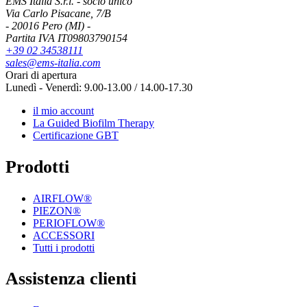
EMS Italia S.r.l. - socio unico
Via Carlo Pisacane, 7/B
- 20016 Pero (MI) -
Partita IVA IT09803790154
+39 02 34538111
sales@ems-italia.com
Orari di apertura
Lunedì - Venerdì: 9.00-13.00 / 14.00-17.30
il mio account
La Guided Biofilm Therapy
Certificazione GBT
Prodotti
AIRFLOW®
PIEZON®
PERIOFLOW®
ACCESSORI
Tutti i prodotti
Assistenza clienti