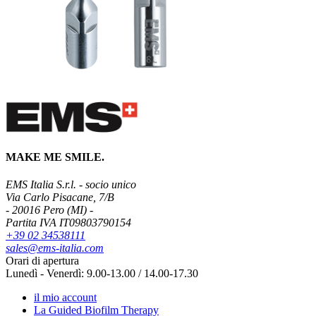
MAKE ME SMILE.
EMS Italia S.r.l. - socio unico
Via Carlo Pisacane, 7/B
- 20016 Pero (MI) -
Partita IVA IT09803790154
+39 02 34538111
sales@ems-italia.com
Orari di apertura
Lunedì - Venerdì: 9.00-13.00 / 14.00-17.30
il mio account
La Guided Biofilm Therapy