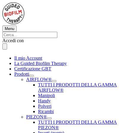
Vai
al
contenuto
Menu
Menu
Cerca:
Cerca
Accedi con
Il mio Account
La Guided Biofilm Therapy
Certificazione GBT
Prodotti
AIRFLOW®
TUTTI I PRODOTTI DELLA GAMMA
AIRFLOW®
Manipoli
Handy
Polveri
Ricambi
PIEZON®
TUTTI I PRODOTTI DELLA GAMMA
PIEZON®
Inserti (punte)