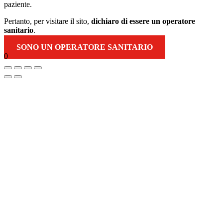
paziente.
Pertanto, per visitare il sito,
dichiaro di essere un operatore
sanitario
.
SONO UN OPERATORE SANITARIO
0
Torna
in
alto