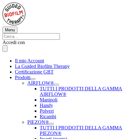
Vai
al
contenuto
Menu
Menu
Cerca:
Cerca
Accedi con
Il mio Account
La Guided Biofilm Therapy
Certificazione GBT
Prodotti
AIRFLOW®
TUTTI I PRODOTTI DELLA GAMMA
AIRFLOW®
Manipoli
Handy
Polveri
Ricambi
PIEZON®
TUTTI I PRODOTTI DELLA GAMMA
PIEZON®
Inserti (punte)