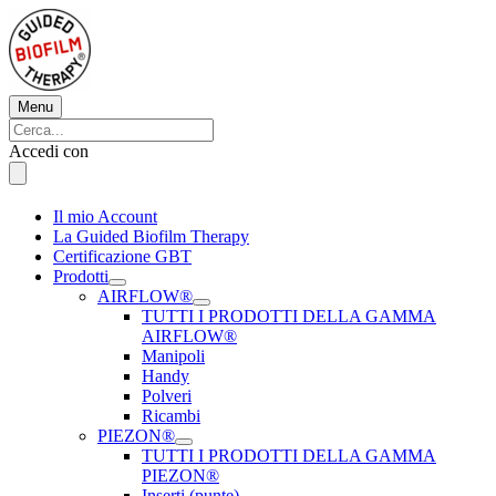
Vai
al
contenuto
Menu
Menu
Cerca:
Cerca
Accedi con
Il mio Account
La Guided Biofilm Therapy
Certificazione GBT
Prodotti
AIRFLOW®
TUTTI I PRODOTTI DELLA GAMMA
AIRFLOW®
Manipoli
Handy
Polveri
Ricambi
PIEZON®
TUTTI I PRODOTTI DELLA GAMMA
PIEZON®
Inserti (punte)