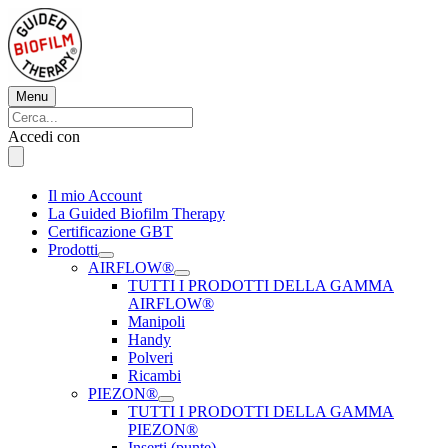
Vai
al
contenuto
Menu
Menu
Cerca:
Cerca
Accedi con
Il mio Account
La Guided Biofilm Therapy
Certificazione GBT
Prodotti
AIRFLOW®
TUTTI I PRODOTTI DELLA GAMMA
AIRFLOW®
Manipoli
Handy
Polveri
Ricambi
PIEZON®
TUTTI I PRODOTTI DELLA GAMMA
PIEZON®
Inserti (punte)