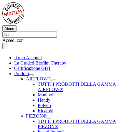
Vai
al
contenuto
Menu
Menu
Cerca:
Cerca
Accedi con
Il mio Account
La Guided Biofilm Therapy
Certificazione GBT
Prodotti
AIRFLOW®
TUTTI I PRODOTTI DELLA GAMMA
AIRFLOW®
Manipoli
Handy
Polveri
Ricambi
PIEZON®
TUTTI I PRODOTTI DELLA GAMMA
PIEZON®
Inserti (punte)