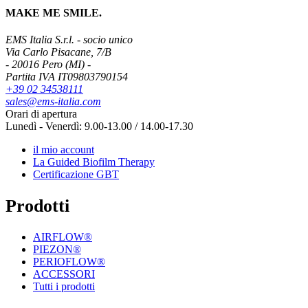
MAKE ME SMILE.
EMS Italia S.r.l. - socio unico
Via Carlo Pisacane, 7/B
- 20016 Pero (MI) -
Partita IVA IT09803790154
+39 02 34538111
sales@ems-italia.com
Orari di apertura
Lunedì - Venerdì: 9.00-13.00 / 14.00-17.30
il mio account
La Guided Biofilm Therapy
Certificazione GBT
Prodotti
AIRFLOW®
PIEZON®
PERIOFLOW®
ACCESSORI
Tutti i prodotti