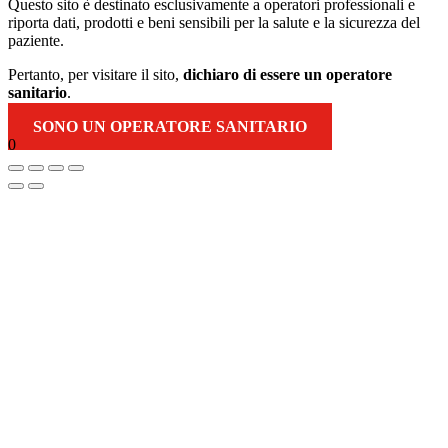
Questo sito è destinato esclusivamente a operatori professionali e
riporta dati, prodotti e beni sensibili per la salute e la sicurezza del
paziente.
Pertanto, per visitare il sito,
dichiaro di essere un operatore
sanitario
.
SONO UN OPERATORE SANITARIO
0
Torna
in
alto