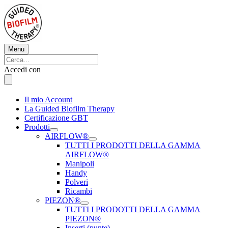
Vai
al
contenuto
Menu
Menu
Cerca:
Cerca
Accedi con
Il mio Account
La Guided Biofilm Therapy
Certificazione GBT
Prodotti
AIRFLOW®
TUTTI I PRODOTTI DELLA GAMMA
AIRFLOW®
Manipoli
Handy
Polveri
Ricambi
PIEZON®
TUTTI I PRODOTTI DELLA GAMMA
PIEZON®
Inserti (punte)