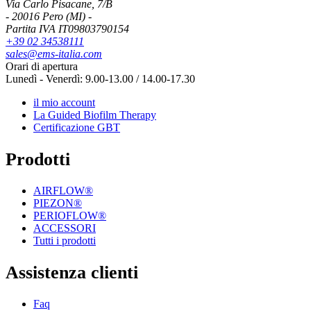
Via Carlo Pisacane, 7/B
- 20016 Pero (MI) -
Partita IVA IT09803790154
+39 02 34538111
sales@ems-italia.com
Orari di apertura
Lunedì - Venerdì: 9.00-13.00 / 14.00-17.30
il mio account
La Guided Biofilm Therapy
Certificazione GBT
Prodotti
AIRFLOW®
PIEZON®
PERIOFLOW®
ACCESSORI
Tutti i prodotti
Assistenza clienti
Faq