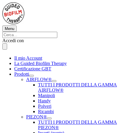
Vai
al
contenuto
Menu
Menu
Cerca:
Cerca
Accedi con
Il mio Account
La Guided Biofilm Therapy
Certificazione GBT
Prodotti
AIRFLOW®
TUTTI I PRODOTTI DELLA GAMMA
AIRFLOW®
Manipoli
Handy
Polveri
Ricambi
PIEZON®
TUTTI I PRODOTTI DELLA GAMMA
PIEZON®
Inserti (punte)