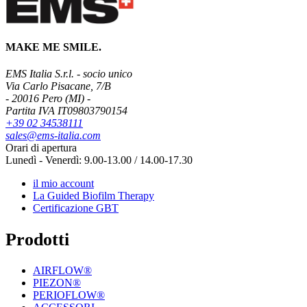
MAKE ME SMILE.
EMS Italia S.r.l. - socio unico
Via Carlo Pisacane, 7/B
- 20016 Pero (MI) -
Partita IVA IT09803790154
+39 02 34538111
sales@ems-italia.com
Orari di apertura
Lunedì - Venerdì: 9.00-13.00 / 14.00-17.30
il mio account
La Guided Biofilm Therapy
Certificazione GBT
Prodotti
AIRFLOW®
PIEZON®
PERIOFLOW®