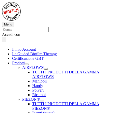
Vai
al
contenuto
Menu
Menu
Cerca:
Cerca
Accedi con
Il mio Account
La Guided Biofilm Therapy
Certificazione GBT
Prodotti
AIRFLOW®
TUTTI I PRODOTTI DELLA GAMMA
AIRFLOW®
Manipoli
Handy
Polveri
Ricambi
PIEZON®
TUTTI I PRODOTTI DELLA GAMMA
PIEZON®
Inserti (punte)