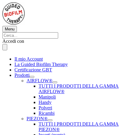
Vai
al
contenuto
Menu
Menu
Cerca:
Cerca
Accedi con
Il mio Account
La Guided Biofilm Therapy
Certificazione GBT
Prodotti
AIRFLOW®
TUTTI I PRODOTTI DELLA GAMMA
AIRFLOW®
Manipoli
Handy
Polveri
Ricambi
PIEZON®
TUTTI I PRODOTTI DELLA GAMMA
PIEZON®
Inserti (punte)