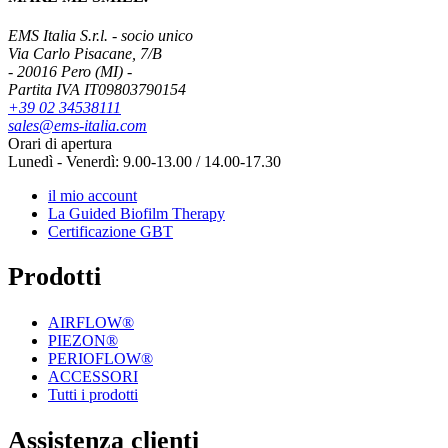
EMS Italia S.r.l. - socio unico
Via Carlo Pisacane, 7/B
- 20016 Pero (MI) -
Partita IVA IT09803790154
+39 02 34538111
sales@ems-italia.com
Orari di apertura
Lunedì - Venerdì: 9.00-13.00 / 14.00-17.30
il mio account
La Guided Biofilm Therapy
Certificazione GBT
Prodotti
AIRFLOW®
PIEZON®
PERIOFLOW®
ACCESSORI
Tutti i prodotti
Assistenza clienti