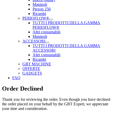
Manipoli
Piezon 250
Ricambi
PERIOFLOW®
TUTTI I PRODOTTI DELLA GAMMA
PERIOFLOW®
Altri consumabili
Manipoli
ACCESSORI
TUTTI I PRODOTTI DELLA GAMMA
ACCESSORI
Altri consumabili
Ricambi
GBT MACHINE
OFFERTE
GADGETS
FAQ
Order Declined
Thank you for reviewing the order. Even though you have declined
the order placed on your behalf by the GBT Expert, we appreciate
your time and consideration.