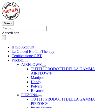
Vai
al
contenuto
Menu
Menu
Cerca:
Cerca
Accedi con
Il mio Account
La Guided Biofilm Therapy
Certificazione GBT
Prodotti
AIRFLOW®
TUTTI I PRODOTTI DELLA GAMMA
AIRFLOW®
Manipoli
Handy
Polveri
Ricambi
PIEZON®
TUTTI I PRODOTTI DELLA GAMMA
PIEZON®
Inserti (punte)